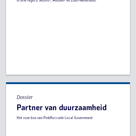
in drie regio’s: Noord-, Midden- en Zuid-Nederland.
Dossier
Partner van duurzaamheid
Het roze bos van PinkRoccade Local Government