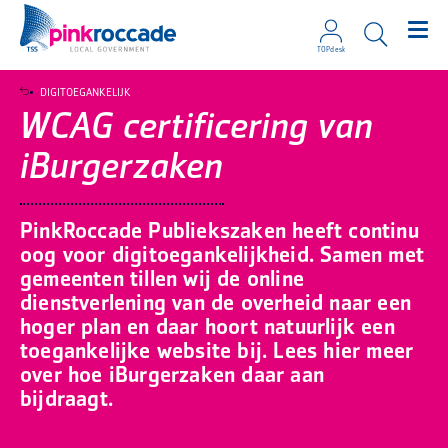
TOPdesk
Direct naar de content
DIGITOEGANKELIJK
WCAG certificering van
iBurgerzaken
PinkRoccade Publiekszaken heeft continu
oog voor digitoegankelijkheid. Samen met
gemeenten tillen wij de online
dienstverlening van de overheid naar een
hoger plan en daar hoort natuurlijk een
toegankelijke website bij. Lees hier meer
over hoe iBurgerzaken daar aan
bijdraagt.