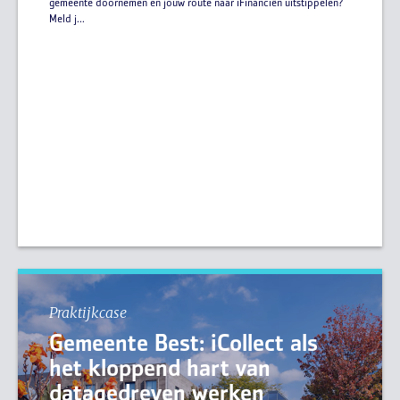
gemeente doornemen en jouw route naar iFinanciën uitstippelen?
Meld j...
Praktijkcase
Gemeente Best: iCollect als
het kloppend hart van
datagedreven werken