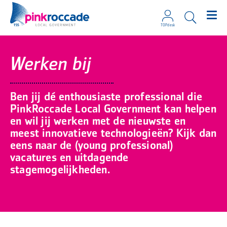
TOPdesk
Direct naar de content
Werken bij
Ben jij dé enthousiaste professional die
PinkRoccade Local Government kan helpen
en wil jij werken met de nieuwste en
meest innovatieve technologieën? Kijk dan
eens naar de (young professional)
vacatures en uitdagende
stagemogelijkheden.