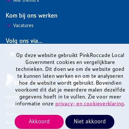
Alle thema's
Kom bij ons werken
Vacatures
Volg ons via...
Op deze website gebruikt PinkRoccade Local
Government cookies en vergelijkbare
technieken. Dit doen we om de website goed
te kunnen laten werken en om te analyseren
hoe de website wordt gebruikt. Bovendien
voorkomt dit dat je meerdere malen dezelfde
gegevens hoeft in te vullen. Zie voor meer
Algemene voorwaarden
informatie onze
privacy- en cookieverklaring
.
Disclaimer
Privacy
Akkoord
Niet akkoord
Mis niets en ontvang onze nieuwsbrief