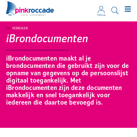
TOPdesk
Direct naar de content
VERRIJKEN
iBrondocumenten
iBrondocumenten maakt al je
brondocumenten die gebruikt zijn voor de
opname van gegevens op de persoonslijst
digitaal toegankelijk. Met
iBrondocumenten zijn deze documenten
makkelijk en snel toegankelijk voor
iedereen die daartoe bevoegd is.