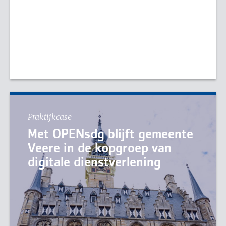
Praktijkcase
Met OPENsdg blijft gemeente
Veere in de kopgroep van
digitale dienstverlening