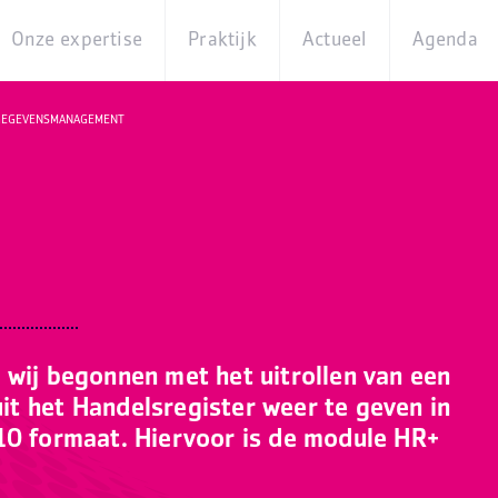
Onze expertise
Praktijk
Actueel
Agenda
Beleidsterreinen
Praktijkcases
Nieuws
Digita
GEGEVENSMANAGEMENT
Producten
Partner van
Blogs
Op
Betekenis
locati
Experts
Best
Practices
Thema's
iBurgerzaken
Innovaties
 wij begonnen met het uitrollen van een
t het Handelsregister weer te geven in
10 formaat. Hiervoor is de module HR+