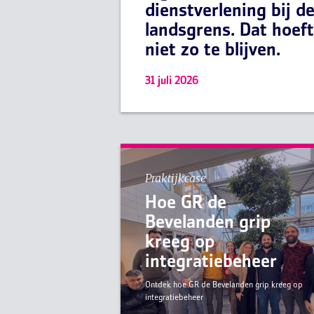
dienstverlening bij d
landsgrens. Dat hoeft
niet zo te blijven.
31 juli 2026
Praktijkcase
Hoe GR de
Bevelanden grip
kreeg op
integratiebeheer
Ontdek hoe GR de Bevelanden grip kreeg op
integratiebeheer