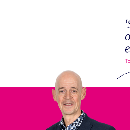
‘
o
e
T