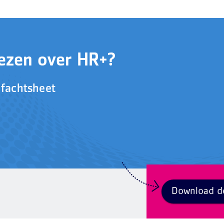
ezen over HR+?
 fachtsheet
Download d