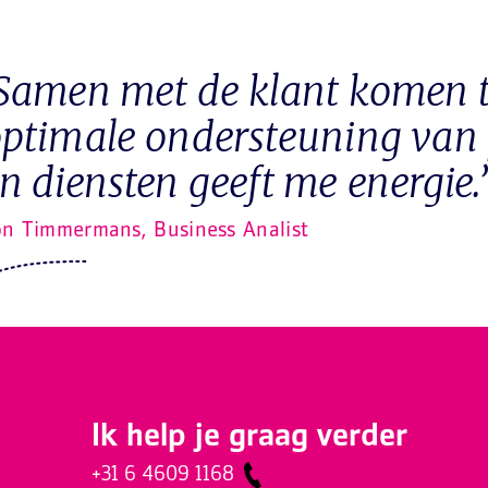
Samen met de klant komen t
ptimale ondersteuning van
n diensten geeft me energie.
on Timmermans, Business Analist
Ik help je graag verder
+31 6 4609 1168