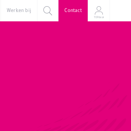
Werken bij
Contact
TOPdesk
al
Over ons
Vacatures
e
Onze
verhalen
Young
Professional
Programma
Stage
Mijn
sollicitatie