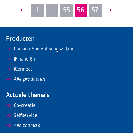
1
...
55
56
57
Producten
CiVision Samenlevingszaken
iFinanciën
iConnect
Alle producten
Actuele thema's
Co-creatie
Selfservice
Alle thema's