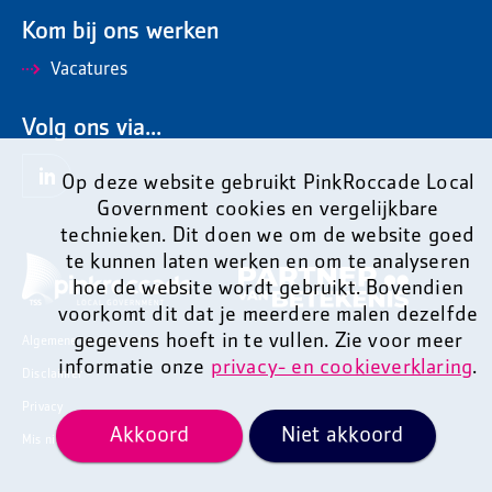
Kom bij ons werken
Vacatures
Volg ons via...
Op deze website gebruikt PinkRoccade Local
Government cookies en vergelijkbare
technieken. Dit doen we om de website goed
te kunnen laten werken en om te analyseren
hoe de website wordt gebruikt. Bovendien
voorkomt dit dat je meerdere malen dezelfde
gegevens hoeft in te vullen. Zie voor meer
Algemene voorwaarden
informatie onze
privacy- en cookieverklaring
.
Disclaimer
Privacy
Akkoord
Niet akkoord
Mis niets en ontvang onze nieuwsbrief