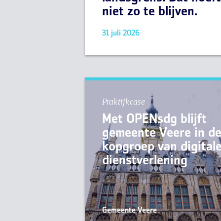
niet zo te blijven.
31 juli 2026
Praktijkcase
Met OPENsdg blijft
gemeente Veere in d
kopgroep van digital
dienstverlening
Gemeente Veere