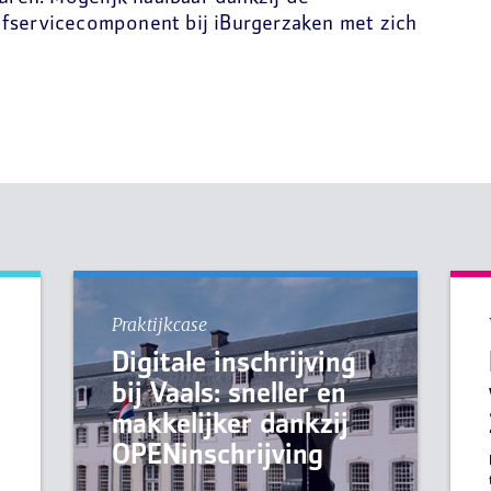
lfservicecomponent bij iBurgerzaken met zich
Praktijkcase
Digitale inschrijving
bij Vaals: sneller en
makkelijker dankzij
e
OPENinschrijving