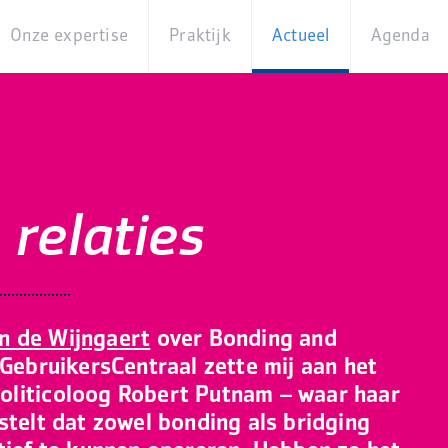
Onze expertise
Praktijk
Actueel
Agenda
Beleidsterreinen
Praktijkcases
Nieuws
Digita
Producten
Partner van
Blogs
Op
Betekenis
locati
Experts
Best
relaties
Practices
Thema's
iBurgerzaken
Innovaties
n de Wijngaert
over Bonding and
 GebruikersCentraal zette mij aan het
oliticoloog Robert Putnam – waar haar
stelt dat zowel bonding als bridging