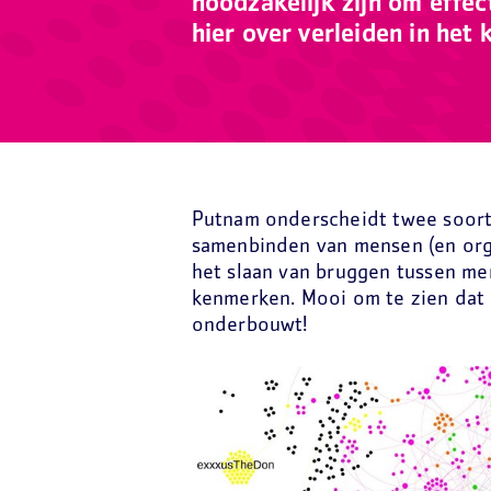
noodzakelijk zijn om effe
hier over verleiden in het
Putnam onderscheidt twee soorte
samenbinden van mensen (en orga
het slaan van bruggen tussen me
kenmerken. Mooi om te zien da
onderbouwt!