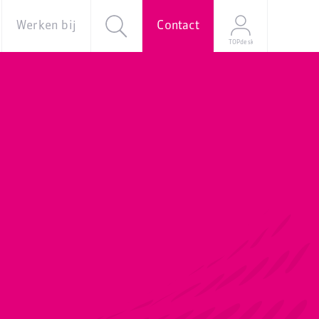
Werken bij
Contact
TOPdesk
al
Over ons
Vacatures
e
Onze
verhalen
Young
Professional
Programma
Stage
Mijn
sollicitatie