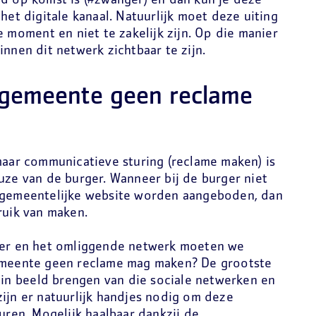
nd op komst is (#zwanger) en dan kun je deze
het digitale kanaal. Natuurlijk moet deze uiting
e moment en niet te zakelijk zijn. Op die manier
innen dit netwerk zichtbaar te zijn.
 gemeente geen reclame
maar communicatieve sturing (reclame maken) is
uze van de burger. Wanneer bij de burger niet
e gemeentelijke website worden aangeboden, dan
ruik van maken.
rger en het omliggende netwerk moeten we
gemeente geen reclame mag maken? De grootste
t in beeld brengen van die sociale netwerken en
ijn er natuurlijk handjes nodig om deze
turen. Mogelijk haalbaar dankzij de