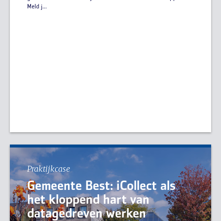
Meld j...
Praktijkcase
Gemeente Best: iCollect als
het kloppend hart van
datagedreven werken