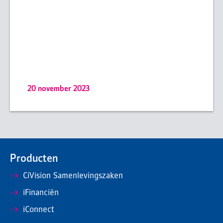
20 november 2023
Producten
CiVision Samenlevingszaken
iFinanciën
iConnect