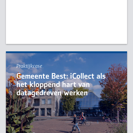
Praktijkcase
Gemeente Best: iCollect als
het kloppend hart van
datagedreven werken