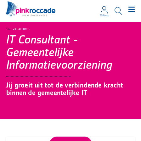
TOPdesk
Direct naar de content
VACATURES
IT Consultant -
Gemeentelijke
Informatievoorziening
Jij groeit uit tot de verbindende kracht
binnen de gemeentelijke IT