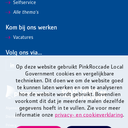
Selfservice
Alle thema's
Kom bij ons werken
Vacatures
Volg ons via...
Op deze website gebruikt PinkRoccade Local
Government cookies en vergelijkbare
technieken. Dit doen we om de website goed
te kunnen laten werken en om te analyseren
hoe de website wordt gebruikt. Bovendien
voorkomt dit dat je meerdere malen dezelfde
gegevens hoeft in te vullen. Zie voor meer
Algemene voorwaarden
informatie onze
privacy- en cookieverklaring
.
Disclaimer
Privacy