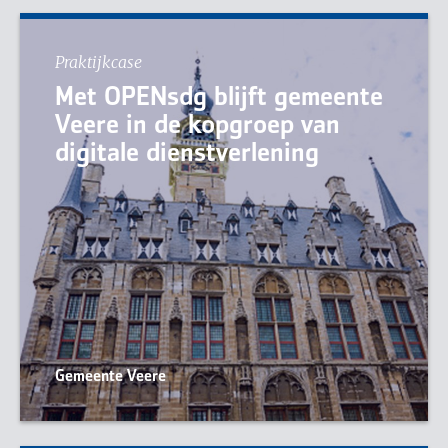
Praktijkcase
Met OPENsdg blijft gemeente
Veere in de kopgroep van
digitale dienstverlening
Gemeente Veere