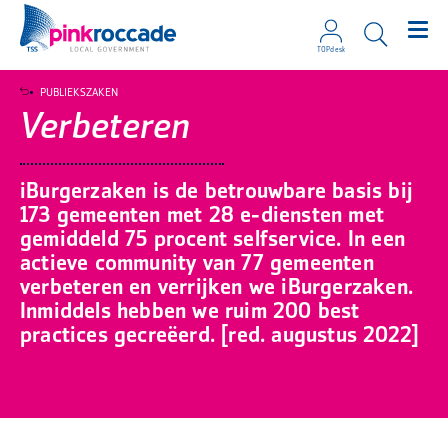
TOPdesk
Direct naar de content
PUBLIEKSZAKEN
Verbeteren
iBurgerzaken is de betrouwbare basis bij
173 gemeenten met 28 e-diensten met
gemiddeld 75 procent selfservice. In een
actieve community van 77 gemeenten
verbeteren en verrijken we iBurgerzaken.
Inmiddels hebben we ruim 200 best
practices gecreëerd. [red. augustus 2022]