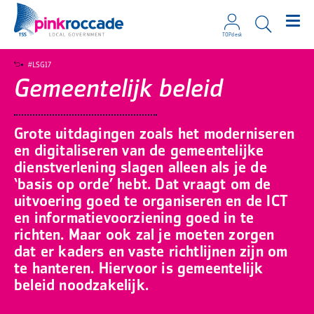
TOPdesk
Direct naar de content
#LSG17
Gemeentelijk beleid
Grote uitdagingen zoals het moderniseren
en digitaliseren van de gemeentelijke
dienstverlening slagen alleen als je de
‘basis op orde’ hebt. Dat vraagt om de
uitvoering goed te organiseren en de ICT
en informatievoorziening goed in te
richten. Maar ook zal je moeten zorgen
dat er kaders en vaste richtlijnen zijn om
te hanteren. Hiervoor is gemeentelijk
beleid noodzakelijk.