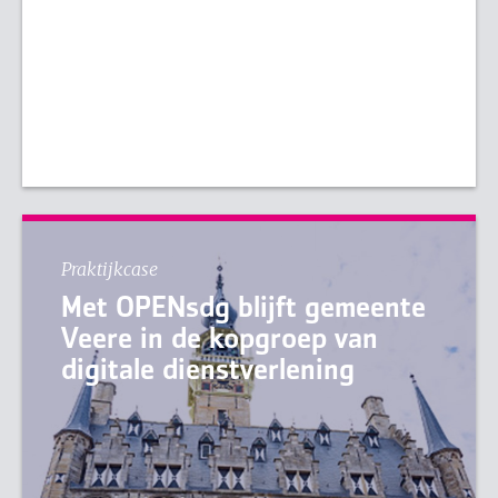
Praktijkcase
Met OPENsdg blijft gemeente
Veere in de kopgroep van
digitale dienstverlening