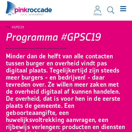
TOPdesk
Direct naar de content
#GPSC19
Programma #GPSC19
Minder dan de helft van alle contacten
tussen burger en overheid vindt pas
digitaal plaats. Tegelijkertijd zijn steeds
meer burgers - en bedrijven! - daar
tevreden over. Ze willen meer zaken met
de overheid digitaal af kunnen handelen.
De overheid, dat is voor hen in de eerste
plaats de gemeente. Een
geboorteaangifte, een
huwelijksvoltrekking aanvragen, een
rijbewijs verlengen: producten en diensten