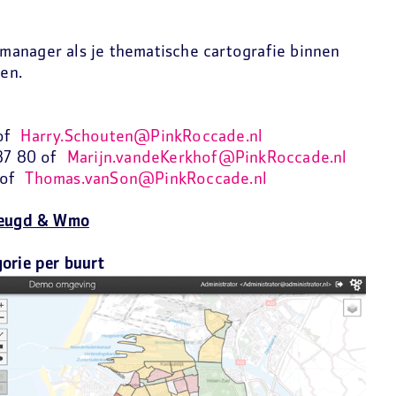
anager als je thematische cartografie binnen
en.
 of
Harry.Schouten@PinkRoccade.nl
587 80 of
Marijn.vandeKerkhof@PinkRoccade.nl
0 of
Thomas.vanSon@PinkRoccade.nl
 Jeugd & Wmo
orie per buurt