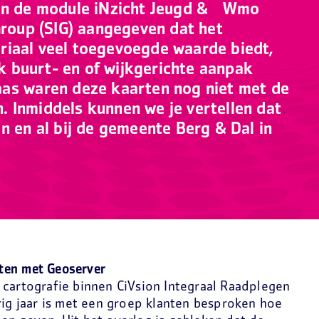
van de module iNzicht Jeugd & Wmo
Group (SIG) aangegeven dat het
riaal veel toegevoegde waarde biedt,
 buurt- en of wijkgerichte aanpak
aas waren deze kaarten nog niet met de
 Inmiddels kunnen we je vertellen dat
n en al bij de gemeente Berg & Dal in
ten met Geoserver
 cartografie binnen CiVsion Integraal Raadplegen
rig jaar is met een groep klanten besproken hoe