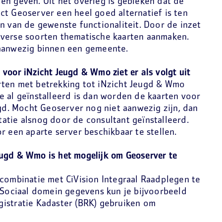
en geven. Uit het overleg is gebleken dat de
ct Geoserver een heel goed alternatief is ten
n van de gewenste functionaliteit. Door de inzet
iverse soorten thematische kaarten aanmaken.
 aanwezig binnen een gemeente.
 voor iNzicht Jeugd & Wmo ziet er als volgt uit
rten met betrekking tot iNzicht Jeugd & Wmo
e al geïnstalleerd is dan worden de kaarten voor
. Mocht Geoserver nog niet aanwezig zijn, dan
atie alsnog door de consultant geïnstalleerd.
or een aparte server beschikbaar te stellen.
ugd & Wmo is het mogelijk om Geoserver te
 combinatie met CiVision Integraal Raadplegen te
e Sociaal domein gegevens kun je bijvoorbeeld
istratie Kadaster (BRK) gebruiken om