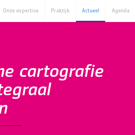
Onze expertise
Praktijk
Actueel
Agenda
Beleidsterreinen
Praktijkcases
Nieuws
Digita
Producten
Partner van
Blogs
Op
Betekenis
locati
Experts
Best
e cartografie
Practices
Thema's
iBurgerzaken
tegraal
Innovaties
n