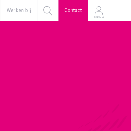
Werken bij
Contact
TOPdesk
al
Over ons
Vacatures
e
Onze
verhalen
Young
Professional
Programma
Stage
Mijn
sollicitatie