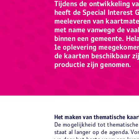
Tijdens de ontwikkeling 
heeft de Special Interest 
meeleveren van kaartmate
met name vanwege de vaak
binnen een gemeente. Hel
1e oplevering meegekomen.
de kaarten beschikbaar zij
productie zijn genomen.
Het maken van thematische kaar
De mogelijkheid tot thematische
staat al langer op de agenda. Vo