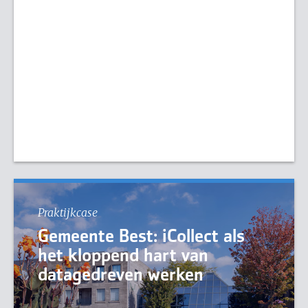
Praktijkcase
Gemeente Best: iCollect als
het kloppend hart van
datagedreven werken