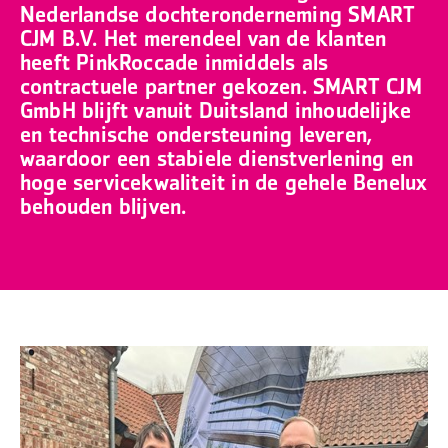
Nederlandse dochteronderneming SMART
CJM B.V. Het merendeel van de klanten
heeft PinkRoccade inmiddels als
contractuele partner gekozen. SMART CJM
GmbH blijft vanuit Duitsland inhoudelijke
en technische ondersteuning leveren,
waardoor een stabiele dienstverlening en
hoge servicekwaliteit in de gehele Benelux
behouden blijven.