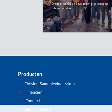
Ontdek hoe GR de Bevelanden grip kreeg op
integratiebeheer
Producten
CiVision Samenlevingszaken
iFinanciën
iConnect
Alle producten