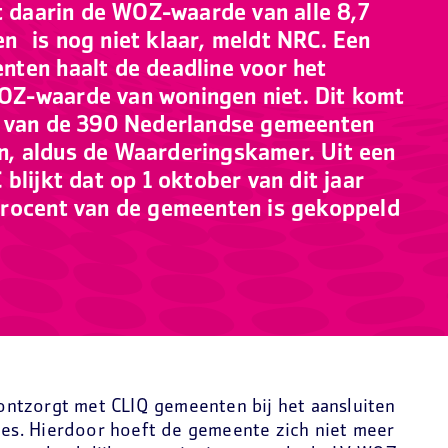
et daarin de WOZ-waarde van alle 8,7
n is nog niet klaar, meldt NRC. Een
ten haalt de deadline voor het
Z-waarde van woningen niet. Dit komt
t van de 390 Nederlandse gemeenten
, aldus de Waarderingskamer. Uit een
blijkt dat op 1 oktober van dit jaar
procent van de gemeenten is gekoppeld
ntzorgt met CLIQ gemeenten bij het aansluiten
ties. Hierdoor hoeft de gemeente zich niet meer