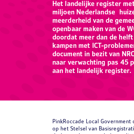
Het landelijke register m
miljoen Nederlandse huize
meerderheid van de gemeen
openbaar maken van de WO
doordat meer dan de helf
kampen met ICT-problemen
document in bezit van NRC 
naar verwachting pas 45 
aan het landelijk register.
PinkRoccade Local Government o
op het Stelsel van Basisregistra