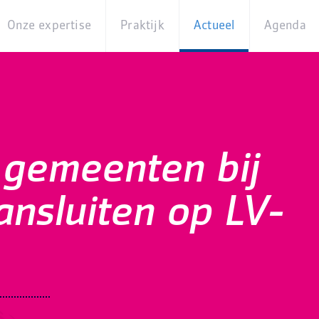
Onze expertise
Praktijk
Actueel
Agenda
Beleidsterreinen
Praktijkcases
Nieuws
Digita
Producten
Partner van
Blogs
Op
Betekenis
locati
Experts
Best
 gemeenten bij
Practices
Thema's
iBurgerzaken
ansluiten op LV-
Innovaties