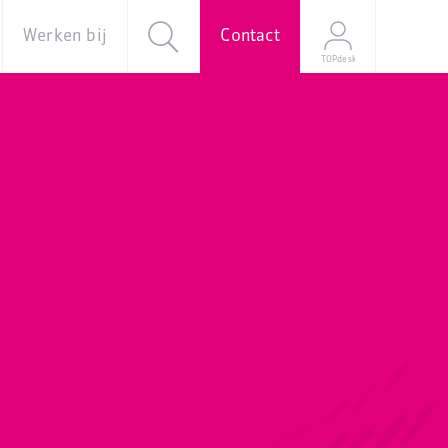
Werken bij
Contact
TOPdesk
al
Over ons
Vacatures
e
Onze
verhalen
Young
Professional
Programma
Stage
Mijn
sollicitatie