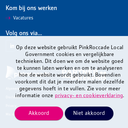
Kom bij ons werken
Vacatures
Volg ons via...
Op deze website gebruikt PinkRoccade Local
Government cookies en vergelijkbare
technieken. Dit doen we om de website goed
te kunnen laten werken en om te analyseren
hoe de website wordt gebruikt. Bovendien
voorkomt dit dat je meerdere malen dezelfde
gegevens hoeft in te vullen. Zie voor meer
Algemene voorwaarden
informatie onze
privacy- en cookieverklaring
.
Disclaimer
Privacy
Akkoord
Niet akkoord
Mis niets en ontvang onze nieuwsbrief