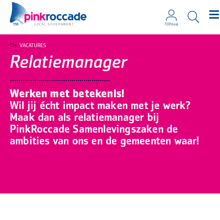
TOPdesk
Direct naar de content
VACATURES
Relatiemanager
Werken met betekenis!
Wil jij écht impact maken met je werk?
Maak dan als relatiemanager bij
PinkRoccade Samenlevingszaken de
ambities van ons en de gemeenten waar!