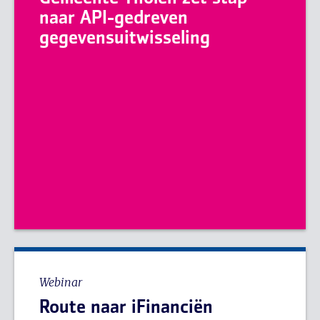
naar API-gedreven
gegevensuitwisseling
Webinar
Route naar iFinanciën