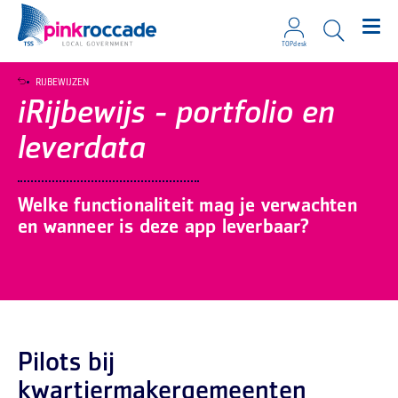
TOPdesk
Direct naar de content
RIJBEWIJZEN
iRijbewijs - portfolio en
leverdata
Welke functionaliteit mag je verwachten
en wanneer is deze app leverbaar?
Pilots bij
kwartiermakergemeenten