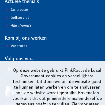
Actuele thema's
Co-creatie
Selfservice
Alle thema's
Kom bij ons werken
Vacatures
Volg ons via...
Op deze website gebruikt PinkRoccade Local
Government cookies en vergelijkbare
technieken. Dit doen we om de website goed
te kunnen laten werken en om te analyseren
hoe de website wordt gebruikt. Bovendien
voorkomt dit dat je meerdere malen dezelfde
gegevens hoeft in te vullen. Zie voor meer
Algemene voorwaarden