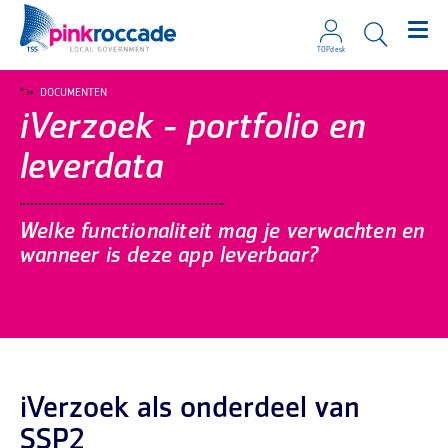
TOPdesk
Direct naar de content
DOCUMENTEN
iVerzoek - portfolio en
leverdata
Welke functionaliteit mag je verwachten en
wanneer is deze app leverbaar?
iVerzoek als onderdeel van
SSP2