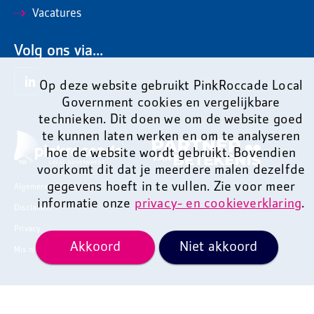
Vacatures
Volg ons via...
Op deze website gebruikt PinkRoccade Local
Government cookies en vergelijkbare
technieken. Dit doen we om de website goed
te kunnen laten werken en om te analyseren
hoe de website wordt gebruikt. Bovendien
voorkomt dit dat je meerdere malen dezelfde
gegevens hoeft in te vullen. Zie voor meer
Algemene voorwaarden
informatie onze
privacy- en cookieverklaring
.
Disclaimer
Privacy
Akkoord
Niet akkoord
Mis niets en ontvang onze nieuwsbrief