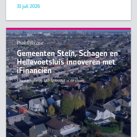
31 juli 2026
Praktijkcase
Gemeenten Stein, Schagen en
Hellevoetsluis innoveren met
iFinanciën
Finance-suite op SAP S/4HANA in de cloud