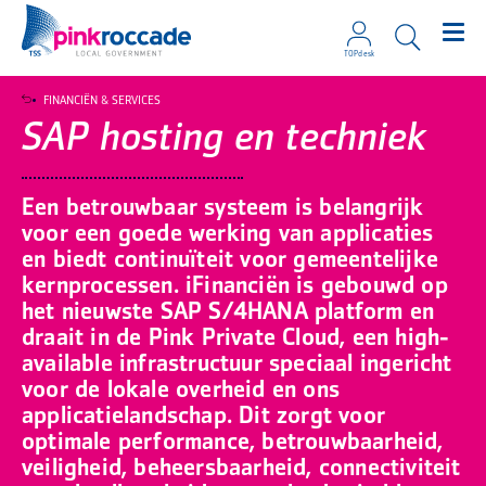
TOPdesk
Direct naar de content
FINANCIËN & SERVICES
SAP hosting en techniek
Een betrouwbaar systeem is belangrijk
voor een goede werking van applicaties
en biedt continuïteit voor gemeentelijke
kernprocessen. iFinanciën is gebouwd op
het nieuwste SAP S/4HANA platform en
draait in de Pink Private Cloud, een high-
available infrastructuur speciaal ingericht
voor de lokale overheid en ons
applicatielandschap. Dit zorgt voor
optimale performance, betrouwbaarheid,
veiligheid, beheersbaarheid, connectiviteit