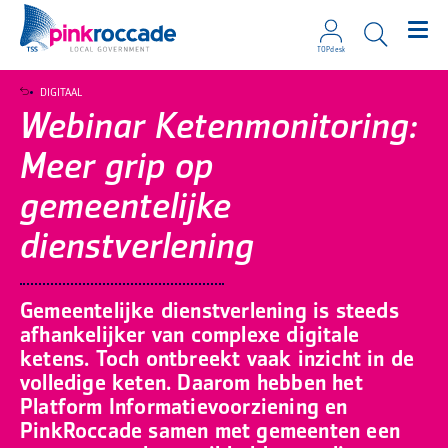
TOPdesk
Direct naar de content
DIGITAAL
Webinar Ketenmonitoring:
Meer grip op
gemeentelijke
dienstverlening
Gemeentelijke dienstverlening is steeds
afhankelijker van complexe digitale
ketens. Toch ontbreekt vaak inzicht in de
volledige keten. Daarom hebben het
Platform Informatievoorziening en
PinkRoccade samen met gemeenten een