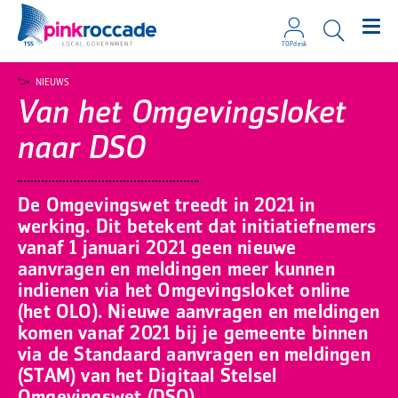
TOPdesk
Direct naar de content
NIEUWS
Van het Omgevingsloket
naar DSO
De Omgevingswet treedt in 2021 in
werking. Dit betekent dat initiatiefnemers
vanaf 1 januari 2021 geen nieuwe
aanvragen en meldingen meer kunnen
indienen via het Omgevingsloket online
(het OLO). Nieuwe aanvragen en meldingen
komen vanaf 2021 bij je gemeente binnen
via de Standaard aanvragen en meldingen
(STAM) van het Digitaal Stelsel