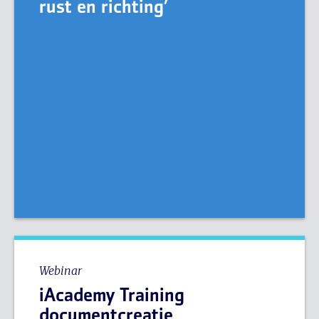
rust en richting’
Webinar
iAcademy Training
documentcreatie