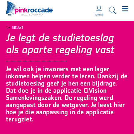
TOPdesk
Direct naar de content
NIEUWS
Je legt de studietoeslag
als aparte regeling vast
Je wil ook je inwoners met een lager
inkomen helpen verder te leren. Dankzij de
studietoeslag geef je hen een bijdrage.
Dat doe je in de applicatie CiVision
Samenlevingszaken. De regeling werd
aangepast door de wetgever. Je leest hier
hoe je die aanpassing in de applicatie
terugziet.