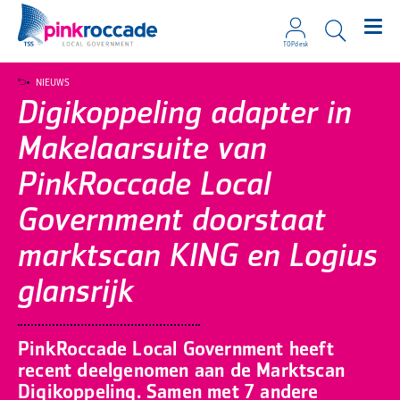
TOPdesk
Direct naar de content
NIEUWS
Digikoppeling adapter in
Makelaarsuite van
PinkRoccade Local
Government doorstaat
marktscan KING en Logius
glansrijk
PinkRoccade Local Government heeft
recent deelgenomen aan de Marktscan
Digikoppeling. Samen met 7 andere