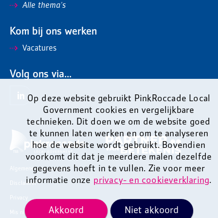
Alle thema's
Kom bij ons werken
Vacatures
Volg ons via...
Op deze website gebruikt PinkRoccade Local
Government cookies en vergelijkbare
technieken. Dit doen we om de website goed
te kunnen laten werken en om te analyseren
hoe de website wordt gebruikt. Bovendien
voorkomt dit dat je meerdere malen dezelfde
gegevens hoeft in te vullen. Zie voor meer
Algemene voorwaarden
informatie onze
privacy- en cookieverklaring
.
Disclaimer
Privacy
Akkoord
Niet akkoord
Mis niets en ontvang onze nieuwsbrief