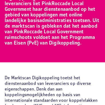
leveranciers liet PinkRoccade Local
Government haar dienstenaanbod op het
gebied van koppelingen met online
landelijke basisadministraties toetsen. Uit
de marktscan is gebleken dat het aanbod
van PinkRoccade Local Government
ruimschoots voldoet aan het Programma
van Eisen (PvE) van Digikoppeling.
De Marktscan Digikoppeling toetst het
dienstenaanbod van leveranciers op diverse
eigenschappen. Denk dan aan
koppelingsmogelijkheden op basis van
internationale standaarden voor koppelvlakken