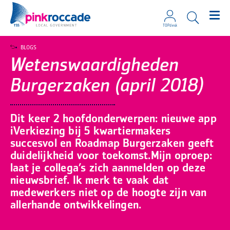
TOPdesk
Direct naar de content
BLOGS
Wetenswaardigheden
Burgerzaken (april 2018)
Dit keer 2 hoofdonderwerpen: nieuwe app
iVerkiezing bij 5 kwartiermakers
succesvol en Roadmap Burgerzaken geeft
duidelijkheid voor toekomst.Mijn oproep:
laat je collega’s zich aanmelden op deze
nieuwsbrief. Ik merk te vaak dat
medewerkers niet op de hoogte zijn van
allerhande ontwikkelingen.