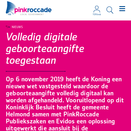
TOPdesk
Direct naar de content
NIEUWS
Volledig digitale
geboorteaangifte
toegestaan
Op 6 november 2019 heeft de Koning een
nieuwe wet vastgesteld waardoor de
geboorteaangifte volledig digitaal kan
worden afgehandeld. Vooruitlopend op dit
Koninklijk Besluit heeft de gemeente
Helmond samen met PinkRoccade
Publiekszaken en Evidos een oplossing
uitgewerkt die aansluit bij de