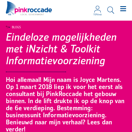
TOPdesk
Direct naar de content
BLOGS
Eindeloze mogelijkheden
met iNzicht & Toolkit
Informatievoorziening
Hoi allemaal! Mijn naam is Joyce Martens.
Op 1 maart 2018 liep ik voor het eerst als
consultant bij PinkRoccade het gebouw
binnen. In de lift drukte ik op de knop van
de 6e verdieping. Bestemming:
businessunit Informatievoorziening.
Benieuwd naar mijn verhaal? Lees dan
verder!