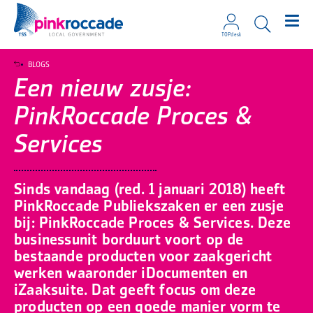
TOPdesk
Direct naar de content
BLOGS
Een nieuw zusje:
PinkRoccade Proces &
Services
Sinds vandaag (red. 1 januari 2018) heeft
PinkRoccade Publiekszaken er een zusje
bij: PinkRoccade Proces & Services. Deze
businessunit borduurt voort op de
bestaande producten voor zaakgericht
werken waaronder iDocumenten en
iZaaksuite. Dat geeft focus om deze
producten op een goede manier vorm te