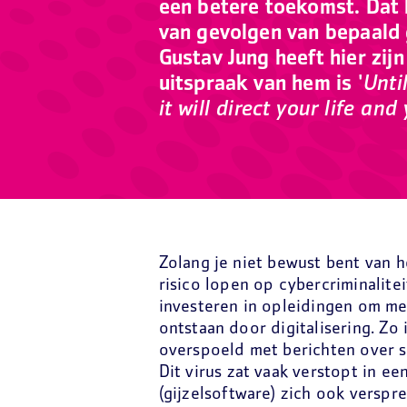
een betere toekomst. Dat
van gevolgen van bepaald 
Gustav Jung heeft hier zi
uitspraak van hem is '
Unti
it will direct your life and 
Zolang je niet bewust bent van h
risico lopen op cybercriminalite
investeren in opleidingen om me
ontstaan door digitalisering. Zo 
overspoeld met berichten over s
Dit virus zat vaak verstopt in e
(gijzelsoftware) zich ook verspr