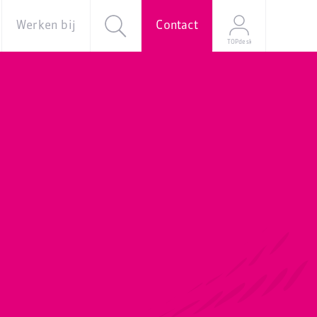
Werken bij
Contact
TOPdesk
al
Over ons
Vacatures
e
Onze
verhalen
Young
Professional
Programma
Stage
Mijn
sollicitatie