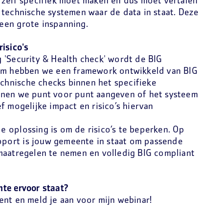
 zelf specifiek moet maken en dus moet vertalen
 technische systemen waar de data in staat. Deze
t een grote inspanning.
isico's
 'Security & Health check' wordt de BIG
orm hebben we een framework ontwikkeld van BIG
technische checks binnen het specifieke
nnen we punt voor punt aangeven of het systeem
f mogelijke impact en risico’s hiervan
 oplossing is om de risico’s te beperken. Op
apport is jouw gemeente in staat om passende
maatregelen te nemen en volledig BIG compliant
te ervoor staat?
ent en meld je aan voor mijn webinar!