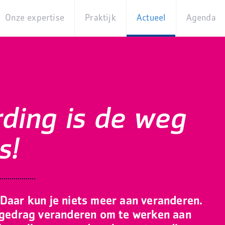
Onze expertise
Praktijk
Actueel
Agenda
Beleidsterreinen
Praktijkcases
Nieuws
Digita
Producten
Partner van
Blogs
Op
Betekenis
locati
Experts
Best
ding is de weg
Practices
Thema's
iBurgerzaken
s!
Innovaties
 Daar kun je niets meer aan veranderen.
n gedrag veranderen om te werken aan