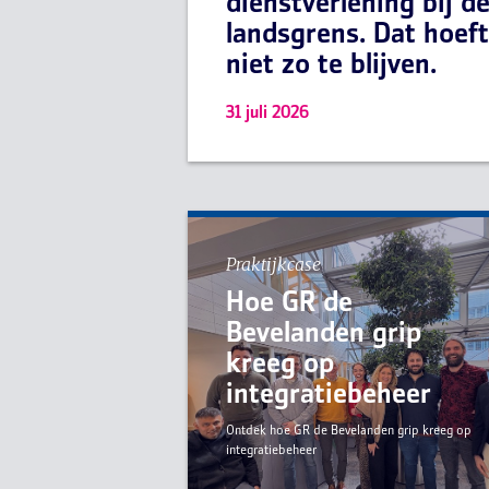
dienstverlening bij d
landsgrens. Dat hoeft
niet zo te blijven.
31 juli 2026
Praktijkcase
Hoe GR de
Bevelanden grip
kreeg op
integratiebeheer
Ontdek hoe GR de Bevelanden grip kreeg op
integratiebeheer