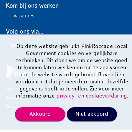
Kom bij ons werken
Vacatures
Volg ons via...
Op deze website gebruikt PinkRoccade Local
Government cookies en vergelijkbare
technieken. Dit doen we om de website goed
te kunnen laten werken en om te analyseren
hoe de website wordt gebruikt. Bovendien
voorkomt dit dat je meerdere malen dezelfde
gegevens hoeft in te vullen. Zie voor meer
Algemene voorwaarden
informatie onze
privacy- en cookieverklaring
.
Disclaimer
Privacy
Akkoord
Niet akkoord
Mis niets en ontvang onze nieuwsbrief