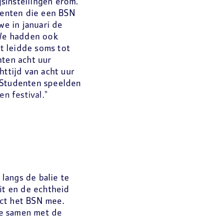
sinstellingen erom.
denten die een BSN
we in januari de
 We hadden ook
t leidde soms tot
nten acht uur
httijd van acht uur
j. Studenten speelden
n festival."
langs de balie te
it en de echtheid
ct het BSN mee.
ole samen met de