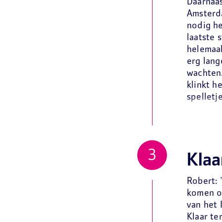
Daarnaas
Amsterd
nodig he
laatste 
helemaal
erg lang
wachten.
klinkt h
spelletj
Klaa
Robert: 
komen om
van het 
Klaar te