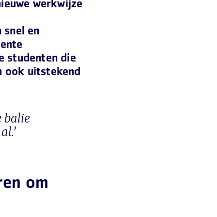
nieuwe werkwijze
 snel en
eente
e studenten die
ch ook uitstekend
 balie
al.’
ren om