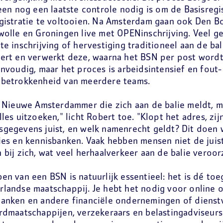
leen nog een laatste controle nodig is om de Basisreg
gistratie te voltooien. Na Amsterdam gaan ook Den B
wolle en Groningen live met OPENinschrijving. Veel g
te inschrijving of hervestiging traditioneel aan de bal
ert en verwerkt deze, waarna het BSN per post wordt
envoudig, maar het proces is arbeidsintensief en fout
 betrokkenheid van meerdere teams.
e Nieuwe Amsterdammer die zich aan de balie meldt, 
lles uitzoeken," licht Robert toe. "Klopt het adres, zij
gegevens juist, en welk namenrecht geldt? Dit doen 
ies en kennisbanken. Vaak hebben mensen niet de juis
 bij zich, wat veel herhaalverkeer aan de balie veroor
en van een BSN is natuurlijk essentieel: het is dé to
landse maatschappij. Je hebt het nodig voor online 
anken en andere financiële ondernemingen of dienstv
rdmaatschappijen, verzekeraars en belastingadviseurs