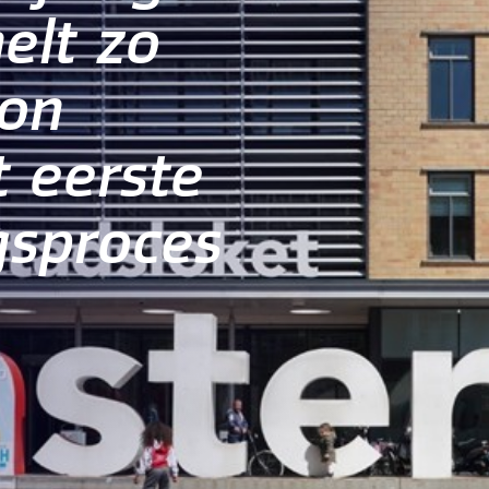
elt zo
on
 eerste
ngsproces