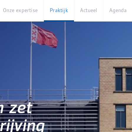
Onze expertise
Praktijk
Actueel
Agenda
Beleidsterreinen
Praktijkcases
Nieuws
Digita
Producten
Partner van
Blogs
Op
Betekenis
locati
Experts
Best
Practices
Thema's
iBurgerzaken
Innovaties
 zet
ijving