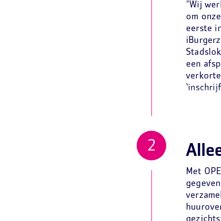
"Wij we
om onze 
eerste i
iBurgerz
Stadslok
een afsp
verkort
‘inschri
Alle
Met OPEN
gegeven
verzamel
huurover
gezichts