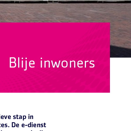
Blije inwoners
eve stap in
ces. De e-dienst