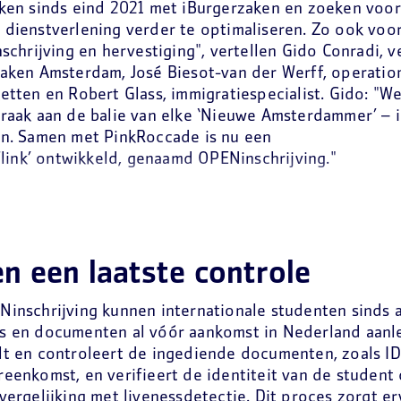
rken sinds eind 2021 met iBurgerzaken en zoeken voo
dienstverlening verder te optimaliseren. Zo ook vo
nschrijving en hervestiging", vertellen Gido Conradi,
aken Amsterdam, José Biesot-van der Werff, operati
etten en Robert Glass, immigratiespecialist. Gido: "We
raak aan de balie van elke ‘Nieuwe Amsterdammer’ – i
en. Samen met PinkRoccade is nu een
jflink’ ontwikkeld, genaamd OPENinschrijving."
en een laatste controle
inschrijving kunnen internationale studenten sinds a
s en documenten al vóór aankomst in Nederland aanle
t en controleert de ingediende documenten, zoals ID-
eenkomst, en verifieert de identiteit van de student
vergelijking met livenessdetectie. Dit proces zorgt e