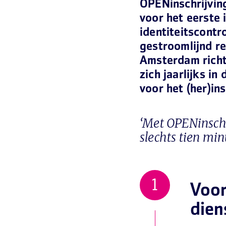
OPENinschrijvin
voor het eerste 
identiteitscontr
gestroomlijnd r
Amsterdam richt 
zich jaarlijks i
voor het (her)in
‘Met OPENinschr
slechts tien min
Voor
dien