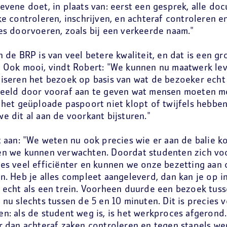
evene doet, in plaats van: eerst een gesprek, alle d
ke controleren, inschrijven, en achteraf controleren e
es doorvoeren, zoals bij een verkeerde naam."
n de BRP is van veel betere kwaliteit, en dat is een 
 Ook mooi, vindt Robert: "We kunnen nu maatwerk le
iseren het bezoek op basis van wat de bezoeker echt
beeld door vooraf aan te geven wat mensen moeten m
 het geüploade paspoort niet klopt of twijfels hebben
e dit al aan de voorkant bijsturen."
t aan: "We weten nu ook precies wie er aan de balie 
en we kunnen verwachten. Doordat studenten zich voo
es veel efficiënter en kunnen we onze bezetting aan 
n. Heb je alles compleet aangeleverd, dan kan je op 
 echt als een trein. Voorheen duurde een bezoek tuss
 nu slechts tussen de 5 en 10 minuten. Dit is precies 
n: als de student weg is, is het werkproces afgerond.
r dan achteraf zaken controleren en tegen stapels we