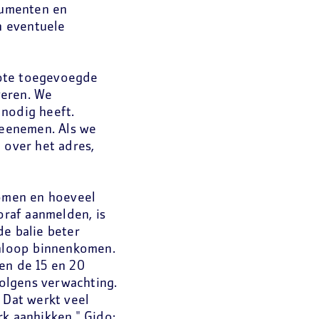
ocumenten en
n eventuele
grote toegevoegde
veren. We
 nodig heeft.
eenemen. Als we
 over het adres,
komen en hoeveel
raf aanmelden, is
de balie beter
inloop binnenkomen.
en de 15 en 20
volgens verwachting.
 Dat werkt veel
rk aanhikken." Gido: