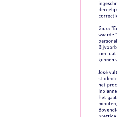
ingeschr
dergelij
correcti
Gido: "E
waarde."
personal
Bijvoor
zien dat
kunnen w
José vul
student
het proc
inplanne
Het gaat
minuten,
Bovendie
prettige