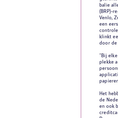
balie al
(BRP)-re
Venlo, Z
een eers
controle
klinkt e
door de
"Bij elk
plekke a
persoons
applicat
papieren
Het hebb
de Neder
en ook b
creditca