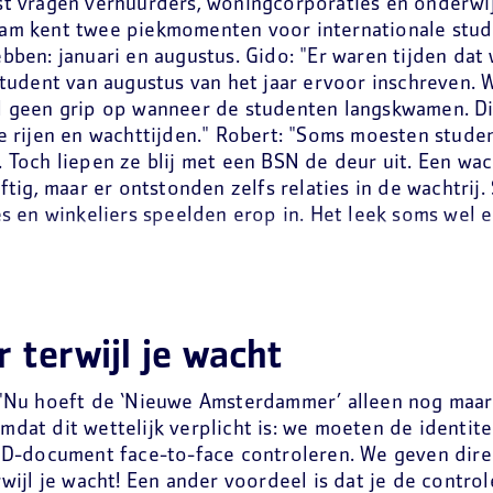
t vragen verhuurders, woningcorporaties en onderwij
am kent twee piekmomenten voor internationale stu
bben: januari en augustus. Gido: "Er waren tijden dat 
student van augustus van het jaar ervoor inschreven.
 geen grip op wanneer de studenten langskwamen. Di
e rijen en wachttijden." Robert: "Soms moesten stude
 Toch liepen ze blij met een BSN de deur uit. Een wac
eftig, maar er ontstonden zelfs relaties in de wachtri
es en winkeliers speelden erop in. Het leek soms wel ee
r terwijl je wacht
"Nu hoeft de ‘Nieuwe Amsterdammer’ alleen nog maar 
dat dit wettelijk verplicht is: we moeten de identite
ID-document face-to-face controleren. We geven dire
rwijl je wacht! Een ander voordeel is dat je de contr