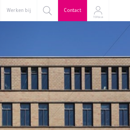
Werken bij
Contact
TOPdesk
al
Over ons
Vacatures
e
Onze
verhalen
Young
Professional
Programma
Stage
Mijn
sollicitatie