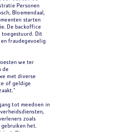
istratie Personen
osch, Bloemendaal,
emeenten starten
ie. De backoffice
 toegestuurd. Dit
- en fraudegevoelig
moesten we ter
n de
we met diverse
te of geldige
zaakt."
egang tot meedoen in
overheidsdiensten,
erleners zoals
 gebruiken het.