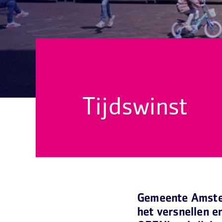
Tijdswinst
Gemeente Amster
het versnellen e