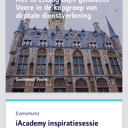
Met OPENsdg blijft gemeente
Veere in de kopgroep van
digitale dienstverlening
Gemeente Veere
Evenement
iAcademy inspiratiesessie