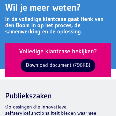
Wil je meer weten?
In de volledige klantcase gaat Henk van
den Boom in op het proces, de
samenwerking en de oplossing.
Volledige klantcase bekijken?
Download document (796KB)
Publiekszaken
Oplossingen die innovatieve
selfservicefunctionaliteit bieden waarmee