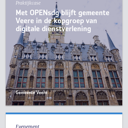
Praktijkcase
Met OPENsdg blijft gemeente
Veere in de kopgroep van
digitale dienstverlening
Gemeente Veere
Evenement