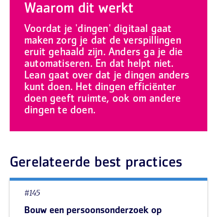
Waarom dit werkt
Voordat je 'dingen' digitaal gaat
maken zorg je dat de verspillingen
eruit gehaald zijn. Anders ga je die
automatiseren. En dat helpt niet.
Lean gaat over dat je dingen anders
kunt doen. Het dingen efficiënter
doen geeft ruimte, ook om andere
dingen te doen.
Gerelateerde best practices
#145
Bouw een persoonsonderzoek op