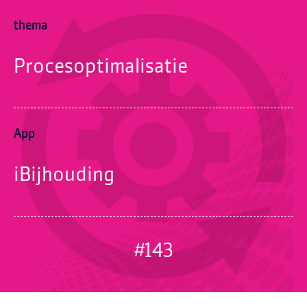
thema
Procesoptimalisatie
App
iBijhouding
#143