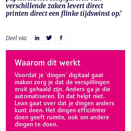
verschillende zaken levert direct
printen direct een flinke tijdswinst op.’
Deel via:
Waarom dit werkt
Voordat je 'dingen' digitaal gaat
maken zorg je dat de verspillingen
eruit gehaald zijn. Anders ga je die
automatiseren. En dat helpt niet.
Lean gaat over dat je dingen anders
kunt doen. Het dingen efficiënter
doen geeft ruimte, ook om andere
dingen te doen.