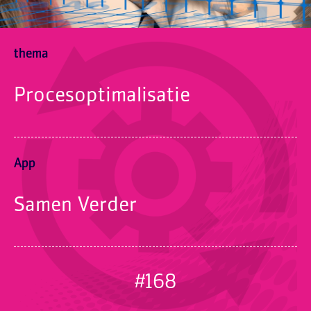
thema
Procesoptimalisatie
App
Samen Verder
#168