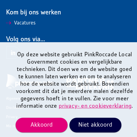
Kom bij ons werken
Vacatures
Volg ons via...
Op deze website gebruikt PinkRoccade Local
Government cookies en vergelijkbare
technieken. Dit doen we om de website goed
te kunnen laten werken en om te analyseren
hoe de website wordt gebruikt. Bovendien
voorkomt dit dat je meerdere malen dezelfde
gegevens hoeft in te vullen. Zie voor meer
Algemene voorwaarden
informatie onze
privacy- en cookieverklaring
.
Disclaimer
Privacy
Akkoord
Niet akkoord
Mis niets en ontvang onze nieuwsbrief