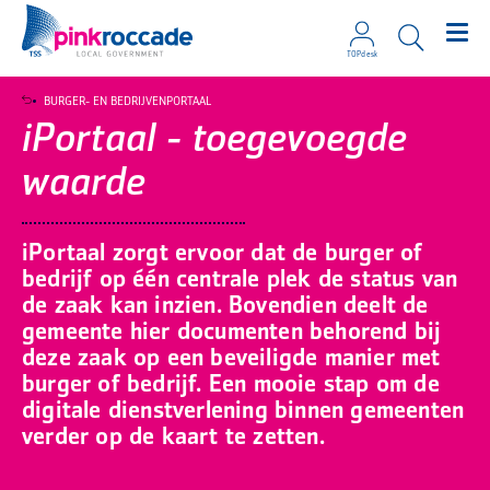
TOPdesk
Direct naar de content
BURGER- EN BEDRIJVENPORTAAL
iPortaal - toegevoegde
waarde
iPortaal zorgt ervoor dat de burger of
bedrijf op één centrale plek de status van
de zaak kan inzien. Bovendien deelt de
gemeente hier documenten behorend bij
deze zaak op een beveiligde manier met
burger of bedrijf. Een mooie stap om de
digitale dienstverlening binnen gemeenten
verder op de kaart te zetten.