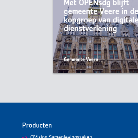
Met OPENsdg blijft
gemeente Veere in d
kopgroep van digital
dienstverlening
Gemeente Veere
Producten
CiVision Samenlevingszaken