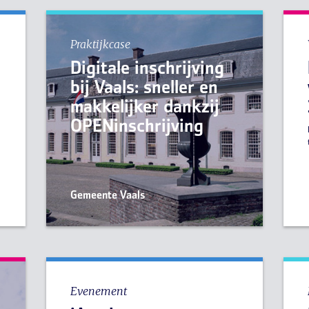
Praktijkcase
Digitale inschrijving
bij Vaals: sneller en
makkelijker dankzij
e
OPENinschrijving
Gemeente Vaals
Evenement