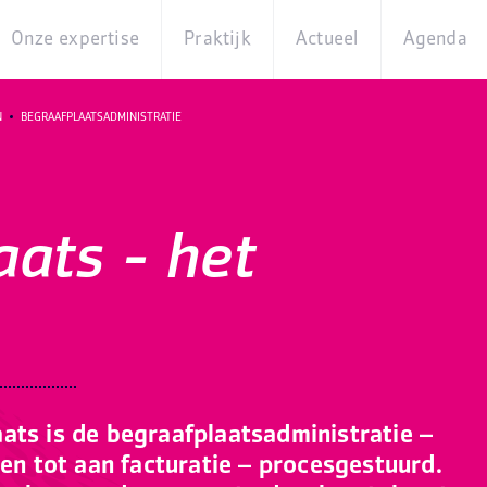
Onze expertise
Praktijk
Actueel
Agenda
Beleidsterreinen
Praktijkcases
Nieuws
Digita
N
BEGRAAFPLAATSADMINISTRATIE
Producten
Partner van
Blogs
Op
Betekenis
locati
Experts
Best
aats - het
Practices
Thema's
iBurgerzaken
Innovaties
ats is de begraafplaatsadministratie –
den tot aan facturatie – procesgestuurd.