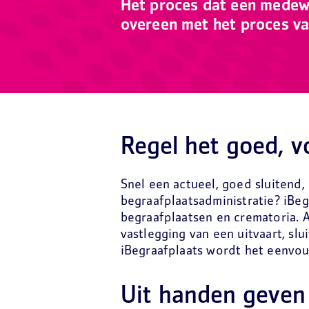
Het proces dat een medew
overeen met het proces v
Regel het goed, v
Snel een actueel, goed sluitend,
begraafplaatsadministratie? iBeg
begraafplaatsen en crematoria. A
vastlegging van een uitvaart, sl
iBegraafplaats wordt het eenvou
Uit handen geven