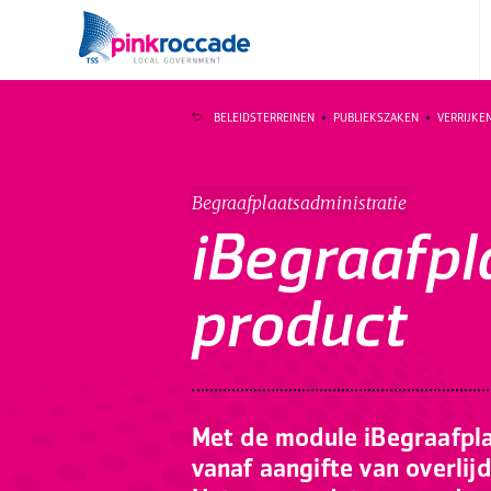
Direct naar de content
BELEIDSTERREINEN
PUBLIEKSZAKEN
VERRIJKE
Begraafplaatsadministratie
iBegraafpl
product
Met de module iBegraafpla
vanaf aangifte van overlij