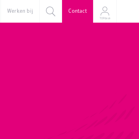
Werken bij
Contact
TOPdesk
al
Over ons
Vacatures
e
Onze
verhalen
Young
Professional
Programma
Stage
Mijn
sollicitatie