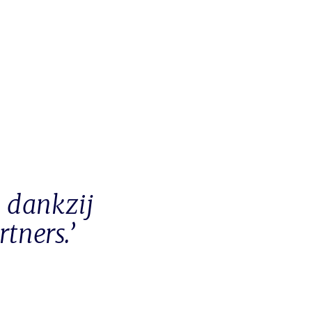
n dankzij
tners.’