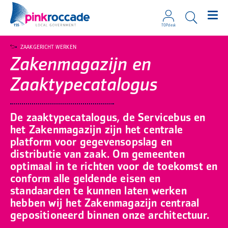
TOPdesk
Direct naar de content
ZAAKGERICHT WERKEN
Zakenmagazijn en
Zaaktypecatalogus
De zaaktypecatalogus, de Servicebus en
het Zakenmagazijn zijn het centrale
platform voor gegevensopslag en
distributie van zaak. Om gemeenten
optimaal in te richten voor de toekomst en
conform alle geldende eisen en
standaarden te kunnen laten werken
hebben wij het Zakenmagazijn centraal
gepositioneerd binnen onze architectuur.