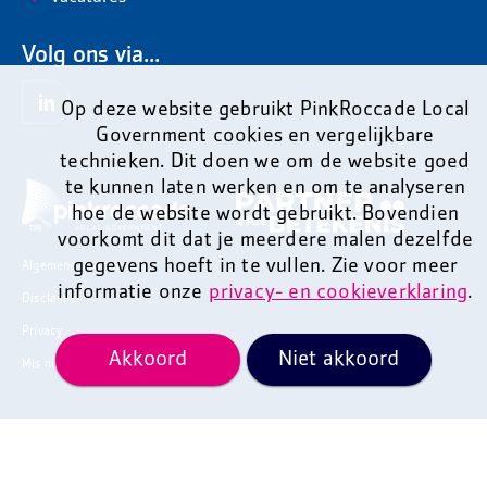
Volg ons via...
Op deze website gebruikt PinkRoccade Local
Government cookies en vergelijkbare
technieken. Dit doen we om de website goed
te kunnen laten werken en om te analyseren
hoe de website wordt gebruikt. Bovendien
voorkomt dit dat je meerdere malen dezelfde
gegevens hoeft in te vullen. Zie voor meer
Algemene voorwaarden
informatie onze
privacy- en cookieverklaring
.
Disclaimer
Privacy
Akkoord
Niet akkoord
Mis niets en ontvang onze nieuwsbrief