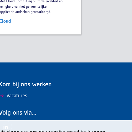
Met Cloud Computing blijft de kwaliteit en
veiligheid van het gemeentelijke
applicatielandschap gewaarborgd.
Cloud
Kom bij ons werken
Vacatures
Volg ons via...