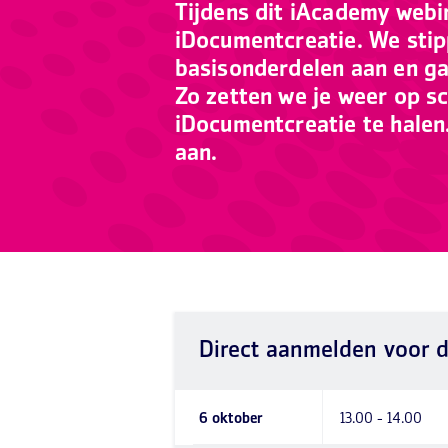
Tijdens dit iAcademy webi
iDocumentcreatie. We stip
basisonderdelen aan en gaa
Zo zetten we je weer op s
iDocumentcreatie te halen
aan.
Direct aanmelden voor d
6 oktober
13.00 - 14.00