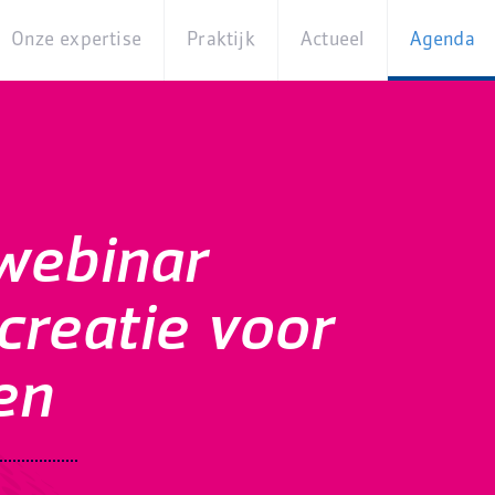
Onze expertise
Praktijk
Actueel
Agenda
Beleidsterreinen
Praktijkcases
Nieuws
Digita
Producten
Partner van
Blogs
Op
Betekenis
locati
Experts
Best
webinar
Practices
Thema's
iBurgerzaken
creatie voor
Innovaties
en