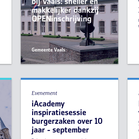
bij Vaals: sneller en
makkelijker dankzij
e
OPENinschrijving
Gemeente Vaals
Evenement
iAcademy
e
inspiratiesessie
e
burgerzaken over 10
jaar - september