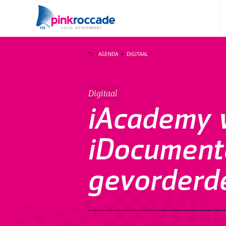
Direct naar de content
AGENDA
DIGITAAL
Digitaal
iAcademy 
iDocument
gevorderd