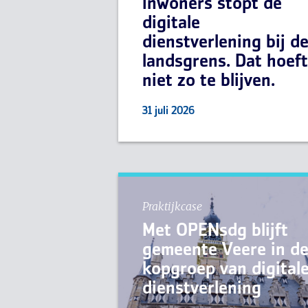
inwoners stopt de
digitale
dienstverlening bij d
landsgrens. Dat hoeft
niet zo te blijven.
31 juli 2026
Praktijkcase
Met OPENsdg blijft
gemeente Veere in d
kopgroep van digital
dienstverlening