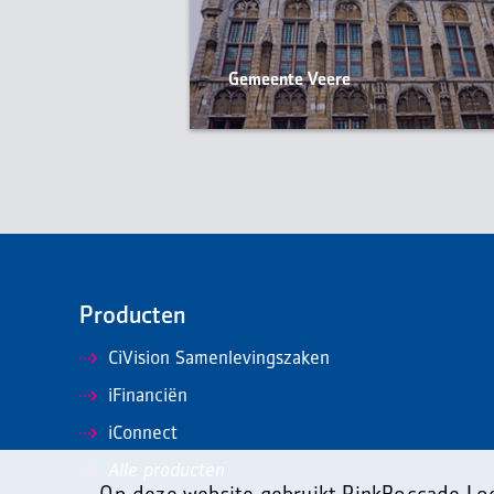
Gemeente Veere
Producten
CiVision Samenlevingszaken
iFinanciën
iConnect
Alle producten