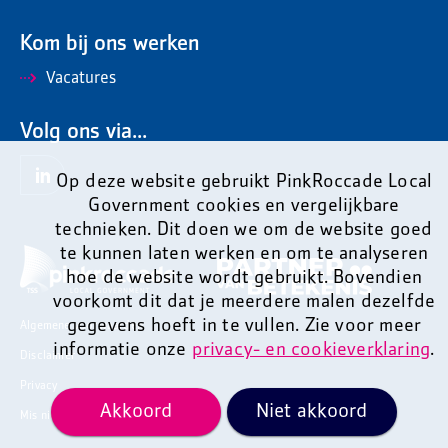
Kom bij ons werken
Vacatures
Volg ons via...
Op deze website gebruikt PinkRoccade Local
Government cookies en vergelijkbare
technieken. Dit doen we om de website goed
te kunnen laten werken en om te analyseren
hoe de website wordt gebruikt. Bovendien
voorkomt dit dat je meerdere malen dezelfde
gegevens hoeft in te vullen. Zie voor meer
Algemene voorwaarden
informatie onze
privacy- en cookieverklaring
.
Disclaimer
Privacy
Akkoord
Niet akkoord
Mis niets en ontvang onze nieuwsbrief