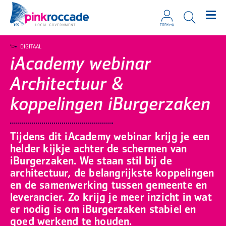
TOPdesk
Direct naar de content
DIGITAAL
iAcademy webinar
Architectuur &
koppelingen iBurgerzaken
Tijdens dit iAcademy webinar krijg je een
helder kijkje achter de schermen van
iBurgerzaken. We staan stil bij de
architectuur, de belangrijkste koppelingen
en de samenwerking tussen gemeente en
leverancier. Zo krijg je meer inzicht in wat
er nodig is om iBurgerzaken stabiel en
goed werkend te houden.