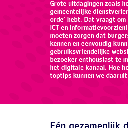
Grote uitdagingen zoals h
gemeentelijke dienstverlen
orde’ hebt. Dat vraagt om
ICT en informatievoorzieni
moeten zorgen dat burgers 
kennen en eenvoudig kunn
gebruiksvriendelijke websi
bezoeker enthousiast te m
het digitale kanaal. Hoe 
toptips kunnen we daaruit
Eén gezamenlijk d