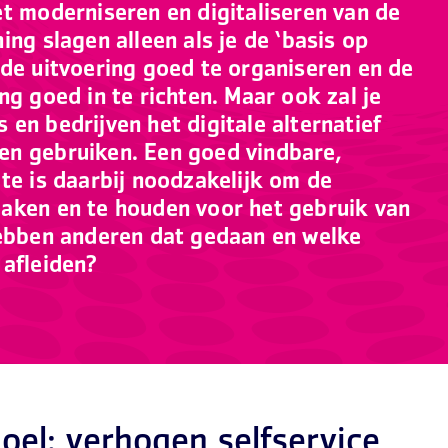
et moderniseren en digitaliseren van de
ing slagen alleen als je de ‘basis op
 de uitvoering goed te organiseren en de
ng goed in te richten. Maar ook zal je
en bedrijven het digitale alternatief
en gebruiken. Een goed vindbare,
te is daarbij noodzakelijk om de
aken en te houden voor het gebruik van
hebben anderen dat gedaan en welke
 afleiden?
oel: verhogen selfservice