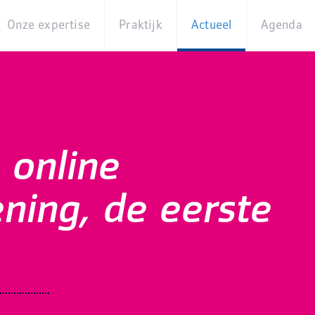
Onze expertise
Praktijk
Actueel
Agenda
Beleidsterreinen
Praktijkcases
Nieuws
Digita
Producten
Partner van
Blogs
Op
Betekenis
locati
Experts
Best
 online
Practices
Thema's
iBurgerzaken
ening, de eerste
Innovaties