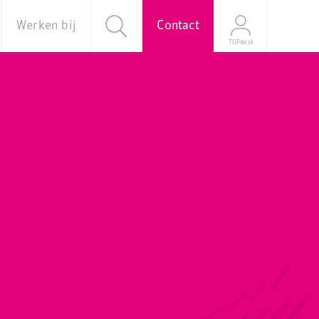
Werken bij
Contact
TOPdesk
al
Over ons
Vacatures
e
Onze
verhalen
Young
Professional
Programma
Stage
Mijn
sollicitatie