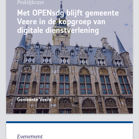
Praktijkcase
Met OPENsdg blijft gemeente
Veere in de kopgroep van
digitale dienstverlening
Gemeente Veere
Evenement