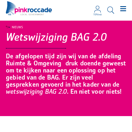
TOPdesk
Direct naar de content
NIEUWS
Wetswijziging BAG 2.0
De afgelopen tijd zijn wij van de afdeling
Ruimte & Omgeving druk doende geweest
om te kijken naar een oplossing op het
gebied van de BAG. Er zijn veel
gesprekken gevoerd in het kader van de
wetswijziging BAG 2.0
. En niet voor niets!