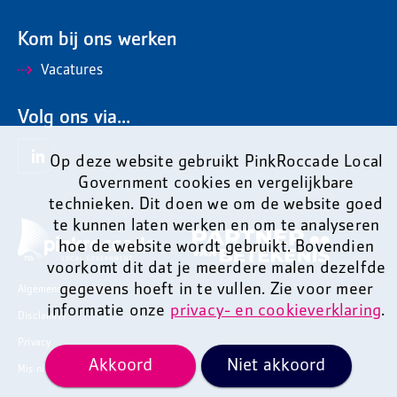
Kom bij ons werken
Vacatures
Volg ons via...
Op deze website gebruikt PinkRoccade Local
Government cookies en vergelijkbare
technieken. Dit doen we om de website goed
te kunnen laten werken en om te analyseren
hoe de website wordt gebruikt. Bovendien
voorkomt dit dat je meerdere malen dezelfde
gegevens hoeft in te vullen. Zie voor meer
Algemene voorwaarden
informatie onze
privacy- en cookieverklaring
.
Disclaimer
Privacy
Akkoord
Niet akkoord
Mis niets en ontvang onze nieuwsbrief