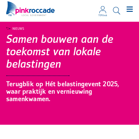
TOPdesk
Direct naar de content
NIEUWS
Samen bouwen aan de
toekomst van lokale
belastingen
Terugblik op Hét belastingevent 2025,
waar praktijk en vernieuwing
samenkwamen.