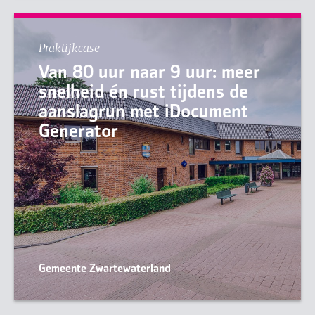
Praktijkcase
Van 80 uur naar 9 uur: meer
snelheid én rust tijdens de
aanslagrun met iDocument
Generator
Gemeente Zwartewaterland