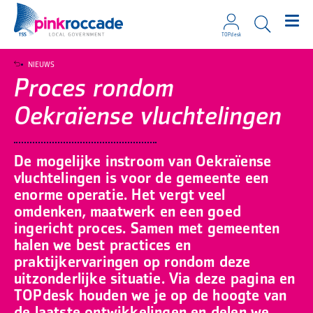
TOPdesk
Direct naar de content
NIEUWS
Proces rondom
Oekraïense vluchtelingen
De mogelijke instroom van Oekraïense
vluchtelingen is voor de gemeente een
enorme operatie. Het vergt veel
omdenken, maatwerk en een goed
ingericht proces. Samen met gemeenten
halen we best practices en
praktijkervaringen op rondom deze
uitzonderlijke situatie. Via deze pagina en
TOPdesk houden we je op de hoogte van