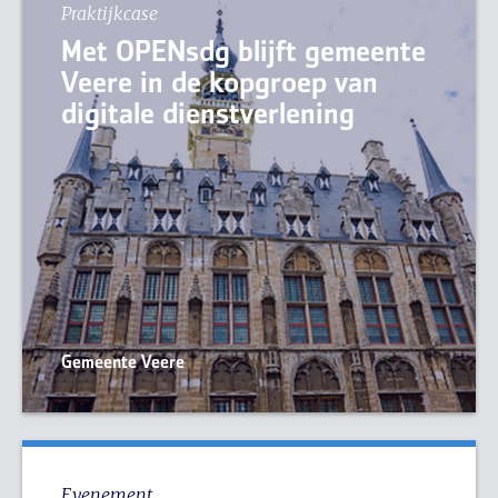
Praktijkcase
Met OPENsdg blijft gemeente
Veere in de kopgroep van
digitale dienstverlening
Gemeente Veere
Evenement