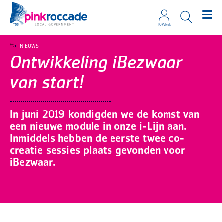
TOPdesk
Direct naar de content
NIEUWS
Ontwikkeling iBezwaar
van start!
In juni 2019 kondigden we de komst van
een nieuwe module in onze i-Lijn aan.
Inmiddels hebben de eerste twee co-
creatie sessies plaats gevonden voor
iBezwaar.