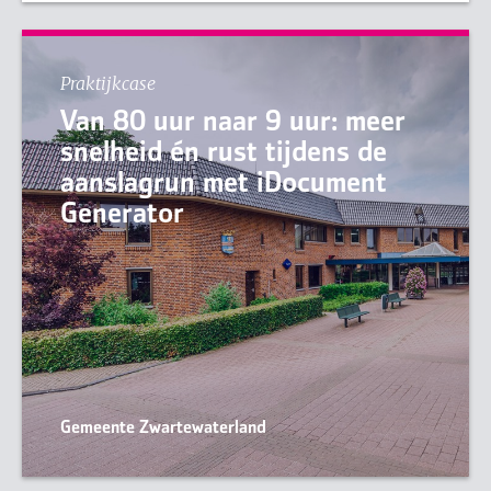
Praktijkcase
Van 80 uur naar 9 uur: meer
snelheid én rust tijdens de
aanslagrun met iDocument
Generator
Gemeente Zwartewaterland