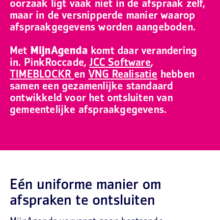
oorzaak ligt vaak niet in de afspraak zelf,
maar in de versnipperde manier waarop
afspraakgegevens worden aangeboden.
Met
MijnAgenda
komt daar verandering
in.
PinkRoccade
,
JCC Software
,
TIMEBLOCKR
en
VNG Realisatie
hebben
samen een gezamenlijke standaard
ontwikkeld voor het ontsluiten van
gemeentelijke afspraakgegevens.
Eén uniforme manier om
afspraken te ontsluiten