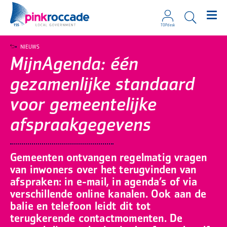
TOPdesk
Direct naar de content
NIEUWS
MijnAgenda: één
gezamenlijke standaard
voor gemeentelijke
afspraakgegevens
Gemeenten ontvangen regelmatig vragen
van inwoners over het terugvinden van
afspraken: in e-mail, in agenda’s of via
verschillende online kanalen. Ook aan de
balie en telefoon leidt dit tot
terugkerende contactmomenten. De