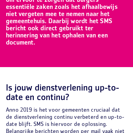
om ervoor te zorgen dat burgers
essentiële zaken zoals het afhaalbewijs
niet vergeten mee te nemen naar het
gemeentehuis. Daarbij wordt het SMS
bericht ook direct gebruikt ter
herinnering van het ophalen van een
document.
Is jouw dienstverlening up-to-
date en continu?
Anno 2019 is het voor gemeenten cruciaal dat
de dienstverlening continu verbeterd en up-to-
date blijft. SMS is hiervoor de oplossing.
Belangrijke berichten worden per mail vaak niet