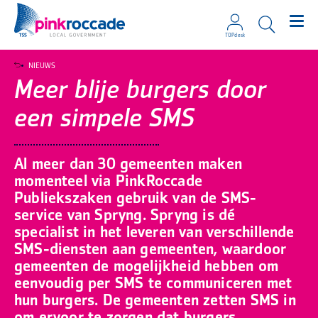
TOPdesk
Direct naar de content
NIEUWS
Meer blije burgers door
een simpele SMS
Al meer dan 30 gemeenten maken
momenteel via PinkRoccade
Publiekszaken gebruik van de SMS-
service van Spryng. Spryng is dé
specialist in het leveren van verschillende
SMS-diensten aan gemeenten, waardoor
gemeenten de mogelijkheid hebben om
eenvoudig per SMS te communiceren met
hun burgers. De gemeenten zetten SMS in