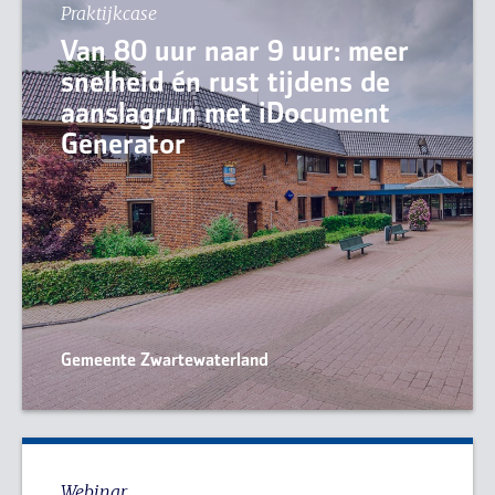
Praktijkcase
Van 80 uur naar 9 uur: meer
snelheid én rust tijdens de
aanslagrun met iDocument
Generator
Gemeente Zwartewaterland
Webinar