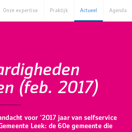
Onze expertise
Praktijk
Actueel
Agenda
Beleidsterreinen
Praktijkcases
Nieuws
Digita
Producten
Partner van
Blogs
Op
Betekenis
locati
Experts
Best
rdigheden
Practices
Thema's
iBurgerzaken
n (feb. 2017)
Innovaties
dacht voor '2017 jaar van selfservice
'Gemeente Leek: de 60e gemeente die