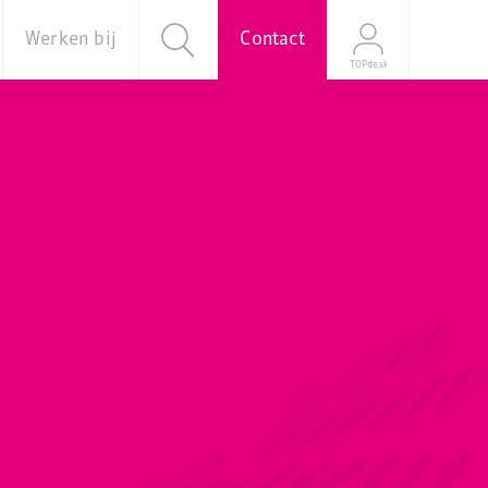
Werken bij
Contact
TOPdesk
al
Over ons
Vacatures
e
Onze
verhalen
Young
Professional
Programma
Stage
Mijn
sollicitatie