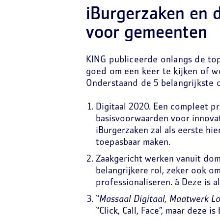
iBurgerzaken en 
voor gemeenten
KING publiceerde onlangs de top
goed om een keer te kijken of w
Onderstaand de 5 belangrijkste
Digitaal 2020. Een compleet p
basisvoorwaarden voor innovatie
iBurgerzaken zal als eerste hi
toepasbaar maken.
Zaakgericht werken vanuit dome
belangrijkere rol, zeker ook o
professionaliseren.
à
Deze is al
“
Massaal Digitaal, Maatwerk L
“Click, Call, Face”, maar deze i