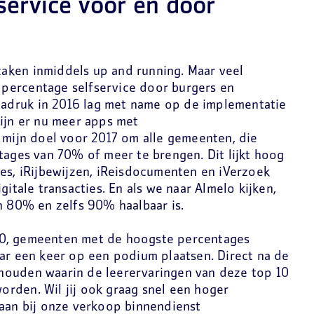
fservice voor en door
aken inmiddels up and running. Maar veel
percentage selfservice door burgers en
 nadruk in 2016 lag met name op de implementatie
zijn er nu meer apps met
 mijn doel voor 2017 om alle gemeenten, die
tages van 70% of meer te brengen. Dit lijkt hoog
res, iRijbewijzen, iReisdocumenten en iVerzoek
gitale transacties. En als we naar Almelo kijken,
n 80% en zelfs 90% haalbaar is.
10, gemeenten met de hoogste percentages
aar een keer op een podium plaatsen. Direct na de
houden waarin de leerervaringen van deze top 10
rden. Wil jij ook graag snel een hoger
 aan bij onze verkoop binnendienst