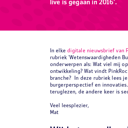
live is gegaan in 2016'.
In elke
digitale nieuwsbrief van
rubriek 'Wetenswaardigheden Bur
onderwerpen als: Wat viel mij op
ontwikkeling? Wat vindt PinkRoc
branche? In deze rubriek lees j
burgerperspectief en innovaties.
teruglezen, de andere keer is se
Veel leesplezier,
Mat