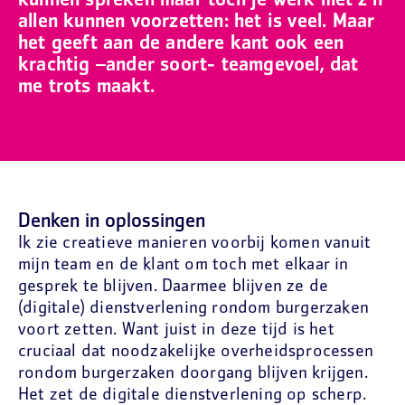
kunnen spreken maar toch je werk met z’n
allen kunnen voorzetten: het is veel. Maar
het geeft aan de andere kant ook een
krachtig –ander soort- teamgevoel, dat
me trots maakt.
Denken in oplossingen
Ik zie creatieve manieren voorbij komen vanuit
mijn team en de klant om toch met elkaar in
gesprek te blijven. Daarmee blijven ze de
(digitale) dienstverlening rondom burgerzaken
voort zetten. Want juist in deze tijd is het
cruciaal dat noodzakelijke overheidsprocessen
rondom burgerzaken doorgang blijven krijgen.
Het zet de digitale dienstverlening op scherp.