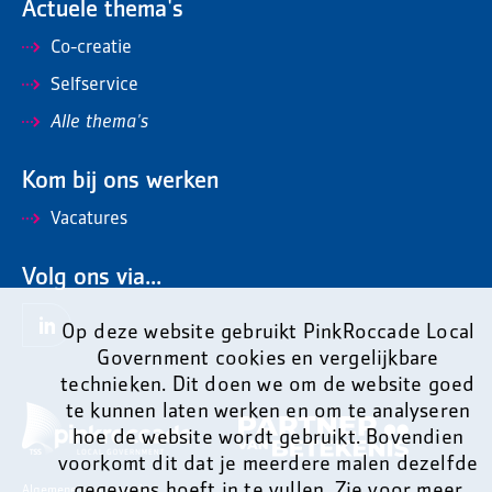
Actuele thema's
Co-creatie
Selfservice
Alle thema's
Kom bij ons werken
Vacatures
Volg ons via...
Op deze website gebruikt PinkRoccade Local
Government cookies en vergelijkbare
technieken. Dit doen we om de website goed
te kunnen laten werken en om te analyseren
hoe de website wordt gebruikt. Bovendien
voorkomt dit dat je meerdere malen dezelfde
gegevens hoeft in te vullen. Zie voor meer
Algemene voorwaarden