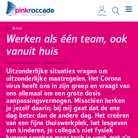
TOPdesk
Direct naar de content
BLOGS
Werken als één team, ook
vanuit huis
Uitzonderlijke situaties vragen om
uitzonderlijke maatregelen. Het Corona
virus heeft ons in zijn greep en vraagt van
ons allemaal om een grote dosis
aanpassingsvermogen. Misschien herken
je jezelf daarin; bij mij gaat dat de ene
dag beter dan de andere dag. Het creëren
van een fijne thuiswerkplek, het lesgeven
van kinderen, je collega’s niet fysiek